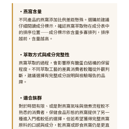
•燕窩含量
不同產品的燕窩添加比例差距懸殊。選購前建議
仔細閱讀成分標示，確認燕窩萃取物在成分表中
的排序位置——成分標示依含量多寡排列，排序
越前，含量越高。
•萃取方式與成分完整性
燕窩萃取的過程，會影響原有醣蛋白結構的保留
程度。不同萃取工藝的差異消費者較難從外觀判
斷，建議選擇有完整成分說明與檢驗報告的品
牌。
•適合族群
對於時間有限、或是對燕窩氣味與燉煮流程較不
熟悉的消費者，保健食品形態的燕窩提供了另一
種進入門檻較低的選擇。但若希望獲得完整燕窩
原料的口感與成分，乾燕窩或即食燕窩仍是更直