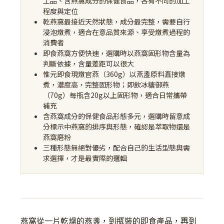
工品、含燕窩成分的保健食品，各有不同的加工
程度與定位
乾燕窩最接近天然狀態，成分最完整，需要自行
浸泡燉煮，適合在意品質來源、享受燉煮過程的
消費者
即食燕窩方便快速，選購時以燕窩固形物含量為
判斷依據，含量差距可以很大
惟元即食現燉官燕（360g）以燕盞原料直接燉
煮，濃度高，完整固形物；即飲冰糖御燕
（70g）每瓶含20g以上固形物，適合日常攜帶
補充
含燕窩成分的保健食品形態多元，選購時留意成
分標示中燕窩的排序與形態，確認是萃取物還是
燕窩磨粉
三種形態無絕對優劣，配合自己的生活型態與需
求選擇，才是最實際的邏輯
燕窩從一片乾燥的燕盞，到瓶裝的即食產品，再到