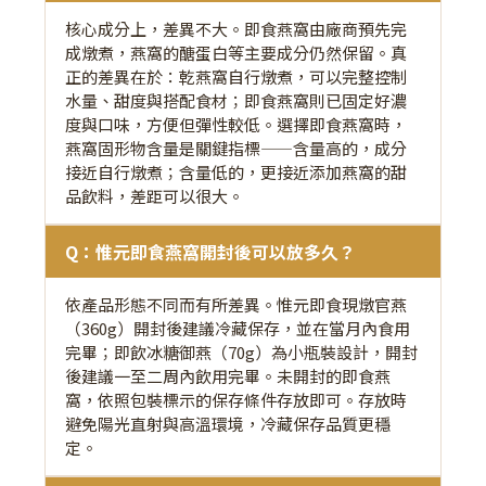
核心成分上，差異不大。即食燕窩由廠商預先完
成燉煮，燕窩的醣蛋白等主要成分仍然保留。真
正的差異在於：乾燕窩自行燉煮，可以完整控制
水量、甜度與搭配食材；即食燕窩則已固定好濃
度與口味，方便但彈性較低。選擇即食燕窩時，
燕窩固形物含量是關鍵指標——含量高的，成分
接近自行燉煮；含量低的，更接近添加燕窩的甜
品飲料，差距可以很大。
Q：惟元即食燕窩開封後可以放多久？
依產品形態不同而有所差異。惟元即食現燉官燕
（360g）開封後建議冷藏保存，並在當月內食用
完畢；即飲冰糖御燕（70g）為小瓶裝設計，開封
後建議一至二周內飲用完畢。未開封的即食燕
窩，依照包裝標示的保存條件存放即可。存放時
避免陽光直射與高溫環境，冷藏保存品質更穩
定。