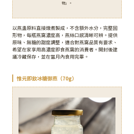
物」。
以燕盞原料直接燉煮製成，不含額外水分，完整固
形物，每瓶燕窩濃度高，燕絲口感清晰可辨。提供
原味、無糖的甜度調整，適合對燕窩品質有要求、
希望在家享用高濃度即食燕窩的消費者。開封後建
議冷藏保存，並在當月內食用完畢。
惟元即飲冰糖御燕（70g）