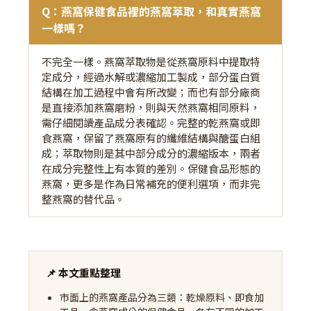
Q：燕窩保健食品裡的燕窩萃取，和真實燕窩
一樣嗎？
不完全一樣。燕窩萃取物是從燕窩原料中提取特
定成分，經過水解或濃縮加工製成，部分蛋白質
結構在加工過程中會有所改變；而也有部分廠商
是直接添加燕窩磨粉，則與天然燕窩相同原料，
需仔細閱讀產品成分表確認。完整的乾燕窩或即
食燕窩，保留了燕窩原有的纖維結構與醣蛋白組
成；萃取物則是其中部分成分的濃縮版本，兩者
在成分完整性上有本質的差別。保健食品形態的
燕窩，更多是作為日常補充的便利選項，而非完
整燕窩的替代品。
📌 本文重點整理
市面上的燕窩產品分為三類：乾燥原料、即食加