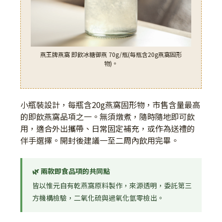
燕王牌燕窩 即飲冰糖御燕 70g/瓶(每瓶含20g燕窩固形
物)。
小瓶裝設計，每瓶含20g燕窩固形物，市售含量最高
的即飲燕窩品項之一。無須燉煮，隨時隨地即可飲
用，適合外出攜帶、日常固定補充，或作為送禮的
伴手選擇。開封後建議一至二周內飲用完畢。
🌿 兩款即食品項的共同點
皆以惟元自有乾燕窩原料製作，來源透明，委託第三
方機構檢驗，二氧化硫與過氧化氫零檢出。