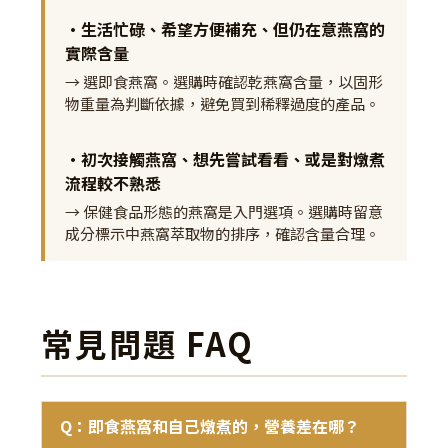
•生活忙碌、希望方便補充、但仍在意燕窩的
實際含量
→ 選即食燕窩。選購時確認乾燕窩含量，以固形
物重量為判斷依據，避免買到稀釋過度的產品。
•初次接觸燕窩、想先嘗試看看、或是對燉煮
流程較不熟悉
→ 保健食品形態的燕窩是入門選項。選購時留意
成分標示中燕窩萃取物的排序，確認含量合理。
常見問題 FAQ
Q：即食燕窩和自己燉煮的，營養差在哪？