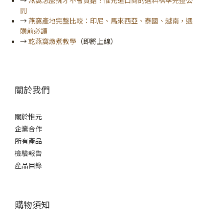
→
燕窩怎麼挑才不會買錯？惟元進口商的選料標準完整公
開
→
燕窩產地完整比較：印尼、馬來西亞、泰國、越南，選
購前必讀
→
乾燕窩燉煮教學
（即將上線）
關於我們
關於惟元
企業合作
所有產品
檢驗報告
產品目錄
購物須知