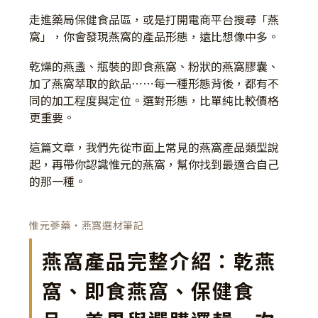
走進藥局保健食品區，或是打開電商平台搜尋「燕
窩」，你會發現燕窩的產品形態，遠比想像中多。
乾燥的燕盞、瓶裝的即食燕窩、粉狀的燕窩膠囊、
加了燕窩萃取的飲品⋯⋯每一種形態背後，都有不
同的加工程度與定位。選對形態，比單純比較價格
更重要。
這篇文章，我們先從市面上常見的燕窩產品類型說
起，再帶你認識惟元的燕窩，幫你找到最適合自己
的那一種。
惟元蔘藥・燕窩選材筆記
燕窩產品完整介紹：乾燕
窩、即食燕窩、保健食