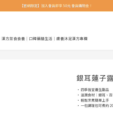
【官網限定】加入會員即享 50元 會員購物金！ 
｜漢方茶食
食養｜口碑藥膳
生活｜膚養沐足
漢方專欄
銀耳蓮子
• 四季皆宜養生甜品
• 滋潤食材：銀耳、
• 輕鬆烹煮簡單上手
• 一包調理包可煮約 200