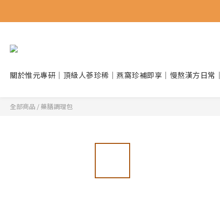
關於惟元
專研｜頂級人蔘
珍稀｜燕窩珍補
即享｜慢熬漢方
日常
全部商品
/
藥膳調理包