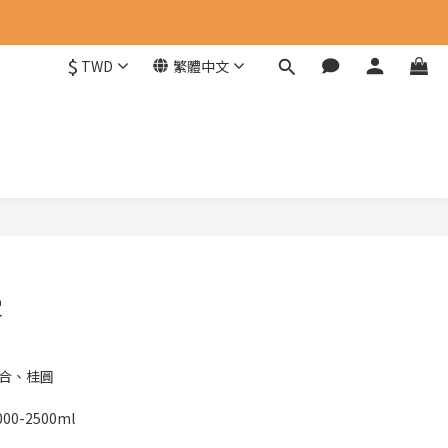
$
TWD
繁體中文
立即購買
露
百合、桂圓
0-2500ml 