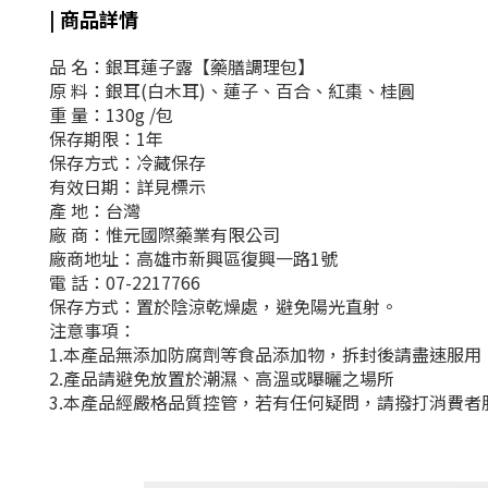
| 商品詳情
品 名：銀耳蓮子露【藥膳調理包】
原 料：銀耳(白木耳)、蓮子、百合、紅棗、桂圓
重 量：130g /包
保存期限：1年
保存方式：冷藏保存
有效日期：詳見標示
產 地：台灣
廠 商：惟元國際藥業有限公司
廠商地址：高雄市新興區復興一路1號
電 話：07-2217766
保存方式：
置於陰涼乾燥處
，
避免陽光直射
。
注意事項：
1.本產品無添加防腐劑等食品添加物，拆封後請盡速服用
2.產品請避免放置於潮濕、高溫或曝曬之場所
3.本產品經嚴格品質控管，若有任何疑問，請撥打消費者服務專線