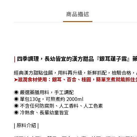
商品描述
|
四季調理
，長幼皆宜的漢方甜品『銀耳蓮子露
』
經典漢方甜點佳餚，用料再升級，新鮮抓配，檢驗合格，
➤滋潤食材使用：
銀耳、百合、桂圓，簡單烹煮就能抓住
◉ 嚴選藥膳用料，手工調配
◉ 單包130g，可熬煮約 2000ml
◉ 不含任何防腐劑、人工香料、人工色素
◉ 冷熱食、長輩幼童皆宜
| 原料介紹 |