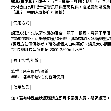
銀耳(白木耳)、蓮子、百合、紅棗、桂圓
：
選用
「可同時
藥材皆由長期配合信譽良好供應商提供，
經過農藥殘留及
【甜度可視個人喜好自行調整】
| 使用方式 |
調理方法：
先以清水浸泡百合、蓮子、銀耳、雪蓮子兩個
電鍋跳開後，可繼續悶煮30分鐘，起鍋前加入冰糖調
整甜
(調理方法僅供參考，可依據個人口味喜好、鍋具大小調整
*每包調理包
建議搭配 2000-2500ml 水量*
| 適用族群/年齡 |
族群：所有族群/體質
年齡：各年齡層/性別皆可使用
| 使用禁忌 |
無。若有特殊症狀反應請立即尋求醫護人員、醫師處理。