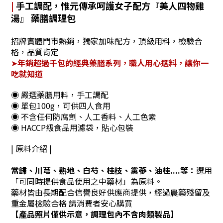
|
手工調配，惟元傳承呵護女子配方『
美人四物雞
湯
』 藥膳調理包
招牌實體門市熱銷，獨家加味配方，頂級用料，檢驗合
格，品質肯定
➤
年銷超過千包的經典藥膳系列，職人用心選料，讓你一
吃就知道
◉ 嚴選藥膳用料，手工調配
◉ 單包100g，可供四人食用
◉ 不含任何防腐劑、人工香料、人工色素
◉ HACCP級食品用濾袋，貼心包裝
| 原料介紹 |
當歸、川芎、熟地、白芍、桂枝、黨蔘、油桂....等
：
選用
「可同時提供食品使用之中藥材」為原料。
藥材皆由長期配合信譽良好供應商提供，
經過農藥殘留及
重金屬檢驗合格 請消費者安心購買
【產品照片僅供示意，調理包內不含肉類製品】