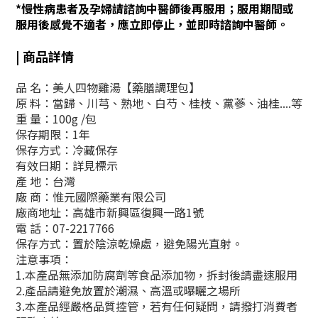
*慢性病患者及孕婦請諮詢中醫師後再服用；服用期間或
服用後感覺不適者，應立即停止，並即時諮詢中醫師。
| 商品詳情
品 名：美人四物雞湯【藥膳調理包】
原 料：當歸、川芎、熟地、白芍、桂枝、黨蔘、油桂....等
重 量：100g /包
保存期限：1年
保存方式：冷藏保存
有效日期：詳見標示
產 地：台灣
廠 商：惟元國際藥業有限公司
廠商地址：高雄市新興區復興一路1號
電 話：07-2217766
保存方式：
置於陰涼乾燥處
，
避免陽光直射
。
注意事項：
1.本產品無添加防腐劑等食品添加物，拆封後請盡速服用
2.產品請避免放置於潮濕、高溫或曝曬之場所
3.本產品經嚴格品質控管，若有任何疑問，請撥打消費者