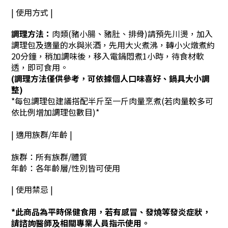
| 使用方式 |
調理方法：
肉類(豬小腸、豬肚、排骨)請預先川燙，加入
調理包及適量的水與米酒，先用大火煮沸，轉小火燉煮約
20分鐘，稍加調味後，移入電鍋悶煮1小時，待食材軟
透，即可食用。
(調理方法僅供參考，可依據個人口味喜好、鍋具大小調
整)
*每包調理包
建議搭配半斤至一斤肉量烹煮(若肉量較多可
依比例增加調理包數目)*
| 適用族群/年齡 |
族群：所有族群/體質
年齡：各年齡層/性別皆可使用
| 使用禁忌 |
*此商品為平時保健食用，若有感冒、發燒等發炎症狀，
請諮詢醫師及相關專業人員指示使用。