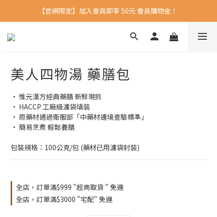
【官網限定】加入會員即享 50元 會員購物金！ 
美人四物湯 藥膳包
• 惟元漢方經典藥膳 新鮮現抓
• HACCP 工廠級濾袋填裝
• 原藥材通過衛服部「中藥材邊境查驗標準」
• 簡易烹煮 輕鬆養膳
包裝規格：100公克/包 (藥材已用濾袋封裝)
全店，訂單滿$999 "超商取貨 " 免運
全店，訂單滿$3000 "宅配" 免運