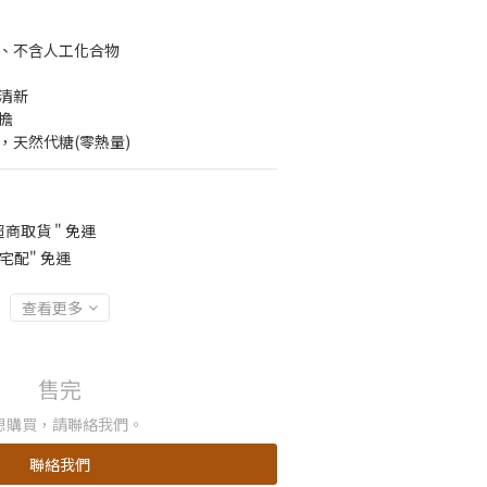
糖、不含人工化合物
清新
擔
，天然代糖(零熱量)
超商取貨 " 免運
"宅配" 免運
查看更多
售完
想購買，請聯絡我們。
聯絡我們