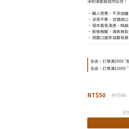
淨的清香與自然回甘。
• 職人熬煮，不添加
• 涼而不寒，甘潤順口
• 草本香氣清透，喉韻
• 飲後解膩、清爽無負
• 微甜口感來自甜菊葉
全店，訂單滿$999 "
全店，訂單滿$3000 
NT$50
NT$80
若