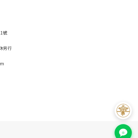
1號
特休另行
om