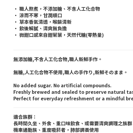
• 職人熬煮，不添加糖、不含人工化合物
• 涼而不寒，甘潤順口
• 草本香氣清透，喉韻清新
• 飲後解膩、清爽無負擔
• 微甜口感來自甜菊葉，天然代糖(零熱量)
無添加糖,不含人工化合物,職人新鮮手作。
無糖,人工化合物不使用,職人の手作り,新鮮そのまま。
No added sugar. No artificial compounds.
Freshly brewed and sealed to preserve natural ta
Perfect for everyday refreshment or a mindful bre
適合族群：
長時間久坐、外食、重口味飲食、或需要清爽調理之族群
機車通勤族、重度吸菸者，肺部調養使用