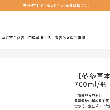
【官網限定】加入會員即享 50元 會員購物金！ 
｜漢方茶食
食養｜口碑藥膳
生活｜膚養沐足
漢方專欄
【參參草
700ml/瓶
【實體門市限定】
承襲傳統中藥煎煮工藝
金銀花、魚腥草、七葉