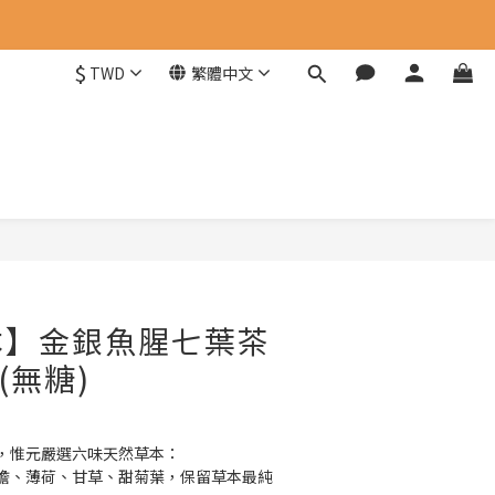
$
TWD
繁體中文
本】金銀魚腥七葉茶
 (無糖)
，惟元嚴選六味天然草本：
膽、薄荷、甘草、甜菊葉，保留草本最純