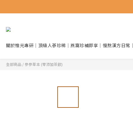
關於惟元
專研｜頂級人蔘
珍稀｜燕窩珍補
即享｜慢熬漢方
日常
全部商品
/
參參草本 (零添加茶飲)