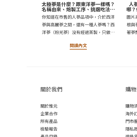
太極蔘是什麼？跟東洋蔘一樣嗎？
人
名稱由來、炮製工序、挑選吃法完
哪？
整解析
你知道在市售的人蔘品項中，介於西洋
圖片
蔘與高麗蔘之間，還有一種人蔘嗎？西
根與
洋蔘（粉光蔘）沒有經過蒸製，只做清
著蔘
洗烘乾，性質相對溫和；高麗蔘（紅
只放
閱讀內文
蔘）則是經過完整蒸製，顏色深紅、補
參茶
性也更強——這兩者，很多人多少都聽
後，
過。但其實還有一種蔘，炮製程度介於
只是
兩者之間，既不像西洋蔘完全不蒸，也
一株
不像高麗蔘蒸到全紅，這就是東洋蔘，
使用
也是我們常聽到的「太極蔘」，更適配
樣，
關於我們
購物
各種體質、年齡層的人蔘選擇。這篇文
細部
章，我們就從太極蔘名稱的由來開始，
是什
關於惟元
購物
一路整理到炮製工序、各地的不同稱
哪，
企業合作
海外
呼，以及怎麼挑選與食用，幫您把這個
享，
所有產品
門市
常被搞混、卻又獨具特色的品項徹底弄
參講
檢驗報告
隱私
懂。惟元蔘藥・人參講堂太極蔘是什
哪？
產品目錄
退換