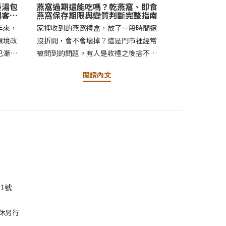
藥湯包
燕窩過期還能吃嗎？乾燕窩、即食
與客製
燕窩保存期限與變質判斷完整指南
年來，
家裡收到的燕窩禮盒，放了一段時間還
環境改
沒拆開，會不會壞掉？這是門市裡經常
已漸漸
被問到的問題。有人是收禮之後捨不得
客煎藥
吃，慢慢放到忘記；有人是買了一次份
閱讀內文
耳相傳
量較大的燕窩，開封後沒有一次用完，
，往往
不確定該怎麼存放。燕窩不像人蔘那樣
是醫師
是徹底乾燥的藥材，它本質上是一種蛋
，也可
白質食品，保存的邏輯也不太一樣——沒
後，幾
有那麼「耐放」，但只要方法對，也不
用的也
需要提心吊膽。這篇文章，我們把乾燕
客把養
窩、即食燕窩、即飲燕窩三種常見形態
不只是
的保存期限、變質徵兆、正確保存方
。忙碌
式，一次整理清楚。惟元蔘藥・燕窩指
1號
的漢方
南燕窩過期還能吃嗎？乾燕窩、即食燕
，是把
窩保存期限與變質判斷完整指南發佈日
特休另行
裡的關
期：2026年7月｜閱讀時間：約 7 分鐘