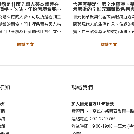
蔘鬚是什麼？跟人蔘本體差在
代客煎藥是什麼？水煎藥、
價格、吃法、年份怎麼看完整
怎麼做的？惟元精華飲系列
解析
煎藥服務完整介紹
為剛採挖的人蔘，可以清楚看到主
惟元精華飲與代客煎藥服務近幾
蔘鬚的關係。門市裡偶爾有客人指
隨著現代人的生活作息、住處的
鬚問「蔘鬚為什麼價格比較便宜？
變，自己熬煮藥帖的這項傳統，
一點點就很有味道？如果是想泡人
消逝，然而，取而代之的，是代
閱讀內文
閱讀內文
喝，用蔘鬚可以嗎？」這個問題背
這項服務，成了越來越多熟客口
其實有很多面向值得探討。人蔘鬚
的保養便方。第一次接觸的客人
蔘體的一部位，跟主根一樣來自同
是因為某個特殊需求上門——可能
植物，只是外型、原料製作、傳統
開的藥方想省去自己熬煮的麻煩
等各方面的不同，價格自然也不一
能只是聽朋友提起。用過一次之
這跟「品質」是兩件事，我們將更
乎都會成為固定回訪的客人，使
須知
聯絡我們
拆解。這篇文章，惟元將從人蔘鬚
一年比一年穩定，我們樂見，顧
麼、怎麼做出來、跟人蔘本體差在
生這件事，逐漸變成習慣。其實
須知
加入惟元官方LINE帳號
到傳統上怎麼被使用，和你一起分
客製需求，日常保養也一樣適用
訂購
實體門市：高雄市新興區復興一路
希望能夠幫助到你。惟元蔘藥・人
的生活步調下，隨手飲用熬製好
服務
連絡電話：07-2217766
堂人蔘鬚是什麼？跟人蔘本體差在
精華，撕開即飲，對很多人來說
政策
營業時間：9:00-19:00 一至六 (
價格、吃法、年份怎麼看完整解析
「該做的保養」真正落實到生活
貨政策
公告)