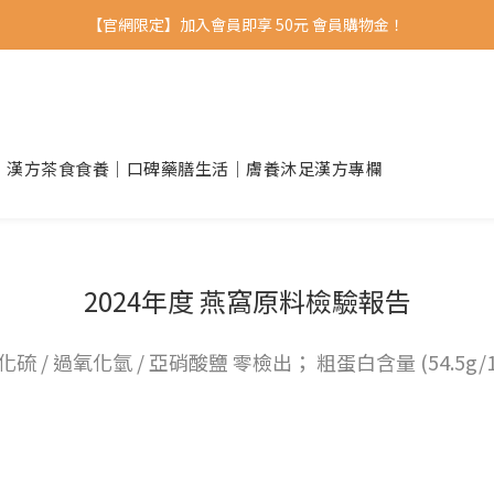
【官網限定】加入會員即享 50元 會員購物金！ 
｜漢方茶食
食養｜口碑藥膳
生活｜膚養沐足
漢方專欄
2024年度 燕窩原料檢驗報告
硫 / 過氧化氫 / 亞硝酸鹽 零檢出； 粗蛋白含量 (54.5g/1