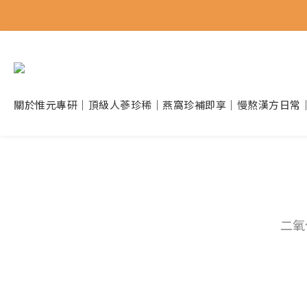
關於惟元
專研｜頂級人蔘
珍稀｜燕窩珍補
即享｜慢熬漢方
日常
二氧化