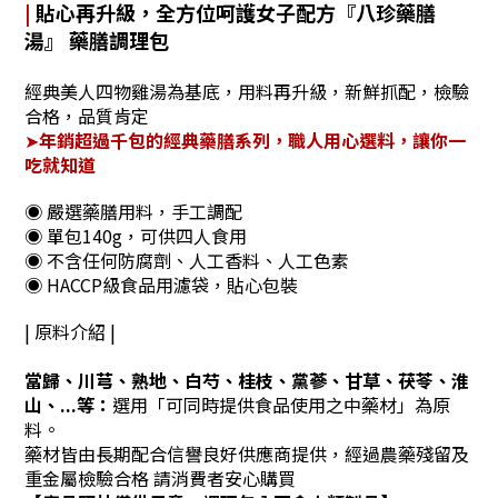
|
貼心再升級
，全方位呵護女子配方『
八珍藥膳
湯
』 藥膳調理包
經典美人四物雞湯為基底，用料再升級，新鮮抓配，檢驗
合格，品質肯定
➤
年銷超過千包的經典藥膳系列，職人用心選料，讓你一
吃就知道
◉ 嚴選藥膳用料，手工調配
◉ 單包140g，可供四人食用
◉ 不含任何防腐劑、人工香料、人工色素
◉ HACCP級食品用濾袋，貼心包裝
| 原料介紹 |
當歸、川芎、熟地、白芍、桂枝、黨蔘、甘草、茯苓、淮
山、...等
：
選用
「可同時提供食品使用之中藥材」為原
料。
藥材皆由長期配合信譽良好供應商提供，
經過農藥殘留及
重金屬檢驗合格 請消費者安心購買