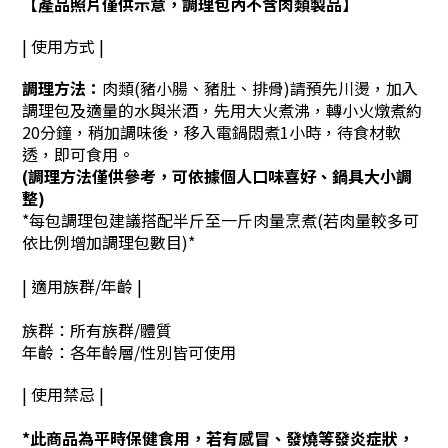
【產品照片僅供示意，調理包內不含肉類製品】
| 使用方式 |
調理方法：
肉類(豬小腸、豬肚、排骨)請預先川燙，加入
調理包及適量的水與米酒，先用大火煮沸，轉小火燉煮約
20分鐘，稍加調味後，移入電鍋悶煮1小時，待食材軟
透，即可食用。
(調理方法僅供參考，可依據個人口味喜好、鍋具大小調
整)
*每包調理包
建議搭配半斤至一斤肉量烹煮(若肉量較多可
依比例增加調理包數目)*
| 適用族群/年齡 |
族群：所有族群/體質
年齡：各年齡層/性別皆可使用
| 使用禁忌 |
*此商品為平時保健食用，若有感冒、發燒等發炎症狀，