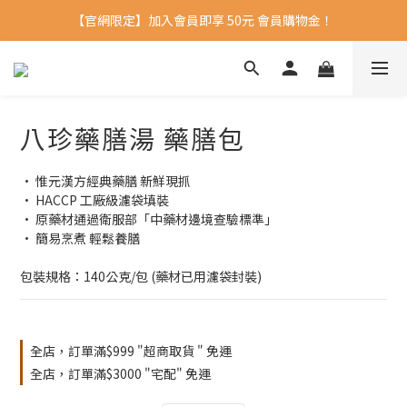
【官網限定】加入會員即享 50元 會員購物金！ 
八珍藥膳湯 藥膳包
• 惟元漢方經典藥膳 新鮮現抓
• HACCP 工廠級濾袋填裝
• 原藥材通過衛服部「中藥材邊境查驗標準」
• 簡易烹煮 輕鬆養膳
包裝規格：140公克/包 (藥材已用濾袋封裝)
全店，訂單滿$999 "超商取貨 " 免運
全店，訂單滿$3000 "宅配" 免運