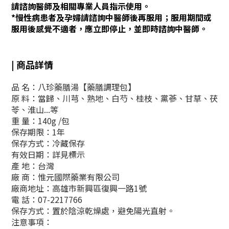
請諮詢醫師及相關專業人員指示使用。
*慢性病患者及孕婦請諮詢中醫師後再服用；服用期間或
服用後感覺不適者，應立即停止，並即時諮詢中醫師。
| 商品詳情
品 名：八珍藥膳湯【藥膳調理包】
原 料：當歸、川芎、熟地、白芍、桂枝、黨蔘、甘草、茯
苓、淮山...等
重 量：140g /包
保存期限：1年
保存方式：冷藏保存
有效日期：詳見標示
產 地：台灣
廠 商：惟元國際藥業有限公司
廠商地址：高雄市新興區復興一路1號
電 話：07-2217766
保存方式：
置於陰涼乾燥處
，
避免陽光直射
。
注意事項：