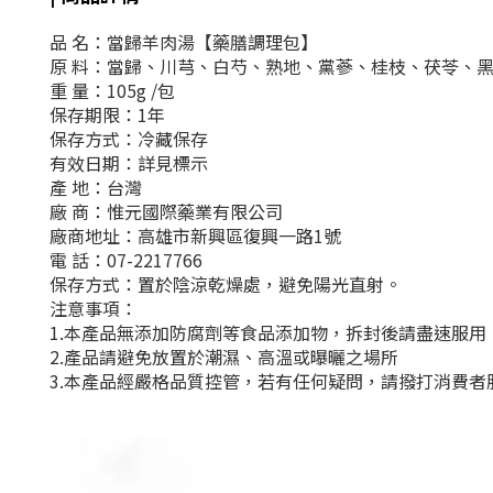
品 名：當歸羊肉湯【藥膳調理包】
原 料：當歸、川芎、白芍、熟地、黨蔘、桂枝、茯苓、黑棗.
重 量：105g /包
保存期限：1年
保存方式：冷藏保存
有效日期：詳見標示
產 地：台灣
廠 商：惟元國際藥業有限公司
廠商地址：高雄市新興區復興一路1號
電 話：07-2217766
保存方式：
置於陰涼乾燥處
，
避免陽光直射
。
注意事項：
1.本產品無添加防腐劑等食品添加物，拆封後請盡速服用
2.產品請避免放置於潮濕、高溫或曝曬之場所
3.本產品經嚴格品質控管，若有任何疑問，請撥打消費者服務專線