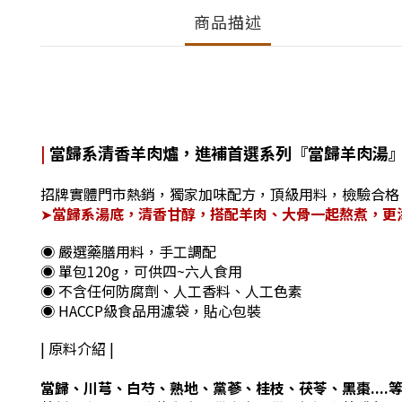
商品描述
|
當歸系清香羊肉爐
，進補首選系列『當歸羊肉
湯
招牌實體門市熱銷，獨家加味配方，頂級用料，檢驗合格
➤
當歸系湯底，清香甘醇，搭配羊肉、大骨一起熬煮，更
◉ 嚴選藥膳用料，手工調配
◉ 單包120g，可供四~六人食用
◉ 不含任何防腐劑、人工香料、人工色素
◉ HACCP級食品用濾袋，貼心包裝
| 原料介紹 |
當歸、川芎、白芍、熟地、黨蔘、桂枝、茯苓、黑棗....