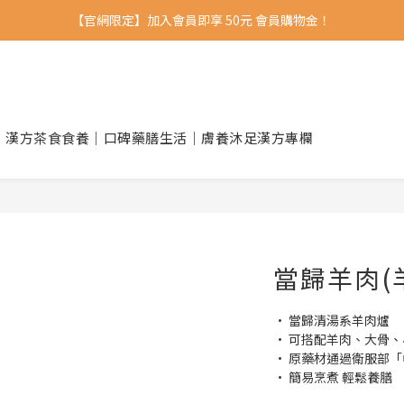
【官網限定】加入會員即享 50元 會員購物金！ 
｜漢方茶食
食養｜口碑藥膳
生活｜膚養沐足
漢方專欄
當歸羊肉(
• 當歸清湯系羊肉爐
• 可搭配羊肉、大骨、
• 原藥材通過衛服部
• 簡易烹煮 輕鬆養膳