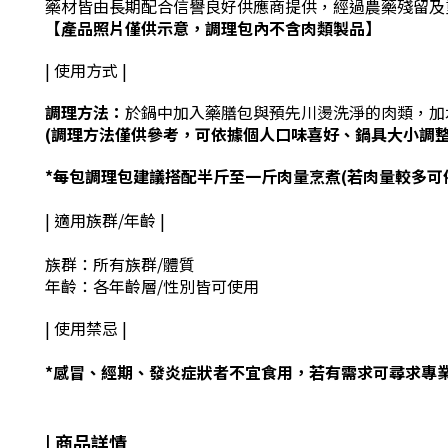
藥材皆由長期配合信譽良好供應商提供，
經過農藥殘留及
【產品照片僅供示意，調理包內不含肉類製品】
| 使用方式 |
調理方法：
於鍋中加入藥膳包與預先川燙洗淨的肉類，加
(調理方法僅供參考，可依據個人口味喜好、鍋具大小調整
*每包調理包
建議搭配半斤至一斤肉量烹煮(若肉量較多可
| 適用族群/年齡 |
族群：所有族群/體質
年齡：各年齡層/性別皆可使用
| 使用禁忌 |
*
感冒、經期、發炎症狀者不宜食用，若有需求可尋求專業
| 商品詳情