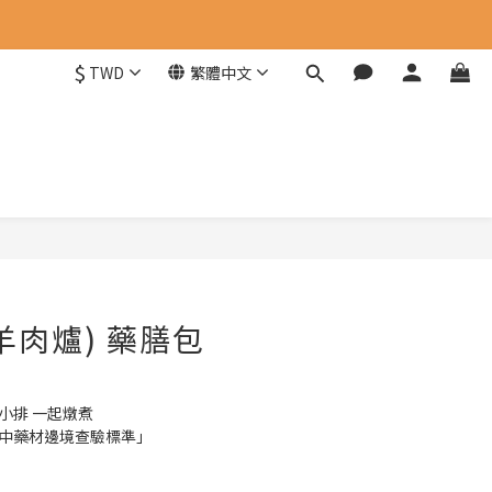
$
TWD
繁體中文
立即購買
羊肉爐) 藥膳包
小排 一起燉煮
「中藥材邊境查驗標準」