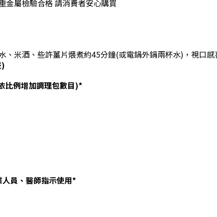
重金屬檢驗合格 請消費者安心購買
水、米酒、些許薑片煨煮約45分鐘(或電鍋外鍋兩杯水)，視口
)
依比例增加調理包數目)*
人員、醫師指示使用*