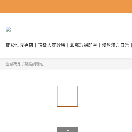
關於惟元
專研｜頂級人蔘
珍稀｜燕窩珍補
即享｜慢熬漢方
日常
全部商品
/
藥膳調理包