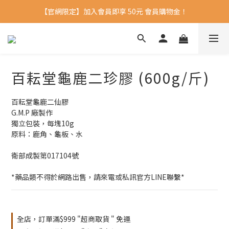
【官網限定】加入會員即享 50元 會員購物金！ 
百耘堂龜鹿二珍膠 (600g/斤)
百耘堂龜鹿二仙膠
G.M.P 廠製作
獨立包裝，每塊10g
原料：鹿角、龜板、水
衛部成製第017104號
*藥品類不得於網路出售，請來電或私訊官方LINE聯繫*
全店，訂單滿$999 "超商取貨 " 免運