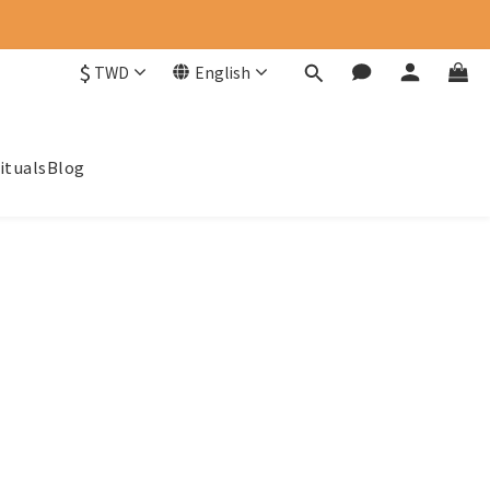
$
TWD
English
ituals
Blog