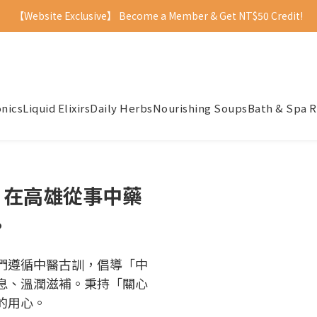
【Website Exclusive】 Become a Member & Get NT$50 Credit!
onics
Liquid Elixirs
Daily Herbs
Nourishing Soups
Bath & Spa R
，在高雄從事中藥
。
們遵循中醫古訓，倡導「中
息、溫潤滋補。秉持「關心
的用心。