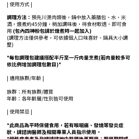
| 使用方式 |
調理方法：
預先川燙肉類後，鍋中放入藥膳包、
水、米
酒，煨煮約45分鐘，稍加調味
後，待食材軟透，即可食
用
(包內四神粉包請於燉煮時一起加入)
(調理方法僅供參考，可依據個人
口味喜好、鍋具大小調
整)
*每包調理包
建議搭配半斤至一斤肉量烹煮(若肉量較多可
依比例增加調理包數目)*
| 適用族群/年齡 |
族群：所有族群/體質
年齡：各年齡層/性別皆可使用
| 使用禁忌 |
*此商品為平時保健食用，若有喉嚨痛、發燒等發炎症
狀，請諮詢醫師及相關專業人員指示使用。
*慢性病患者及孕婦請諮詢中醫師後再服用；服用期間或