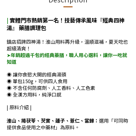
|
實體門市熱銷第一名！技藝傳承風味『
經典四神
湯
』 藥膳調理包
鎮店招牌四神湯！淮山用料再升級，溫順滋補，夏天吃也
超級清爽！
➤
年銷超過千包的經典藥膳，職人用心選料，讓你一吃就
知道
◉ 讓你食慾大開的經典湯頭
◉ 單包150g，可供四人食用
◉ 不含任何防腐劑、人工香料、人工色素
◉ 全漢方用料，純淨口感
| 原料介紹 |
淮山、捲茯苓、芡實、蓮子、薏仁、當歸
：
選用
「可同時
提供食品使用之中藥材」為原料。