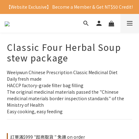
【Website Exclusive】 Become a Member & Get NT$50 Credit!
Classic Four Herbal Soup
stew package
Weeiywun Chinese Prescription Classic Medicinal Diet
Daily fresh made 
HACCP factory-grade filter bag filling
The original medicinal materials passed the "Chinese 
medicinal materials border inspection standards" of the 
Ministry of Health
Easy cooking, easy feeding
訂單滿$999 "超商取貨 " 免運 on order