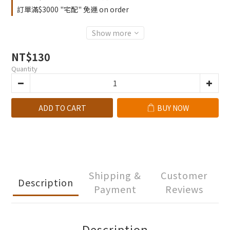
訂單滿$3000 "宅配" 免運 on order
Show more
NT$130
Quantity
ADD TO CART
BUY NOW
Shipping &
Customer
Description
Payment
Reviews
Description