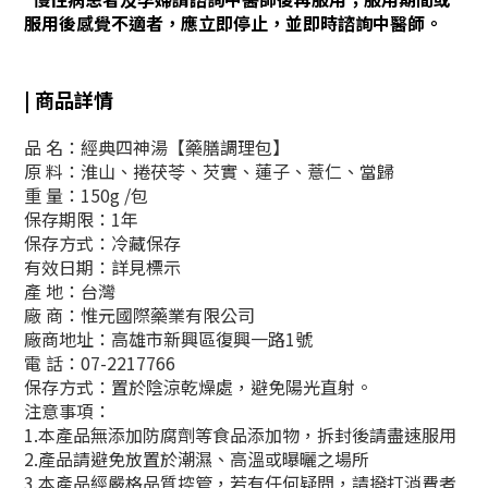
服用後感覺不適者，應立即停止，並即時諮詢中醫師。
| 商品詳情
品 名：經典四神湯【藥膳調理包】
原 料：淮山、捲茯苓、芡實、蓮子、薏仁、當歸
重 量：150g /包
保存期限：1年
保存方式：冷藏保存
有效日期：詳見標示
產 地：台灣
廠 商：惟元國際藥業有限公司
廠商地址：高雄市新興區復興一路1號
電 話：07-2217766
保存方式：
置於陰涼乾燥處
，
避免陽光直射
。
注意事項：
1.本產品無添加防腐劑等食品添加物，拆封後請盡速服用
2.產品請避免放置於潮濕、高溫或曝曬之場所
3.本產品經嚴格品質控管，若有任何疑問，請撥打消費者