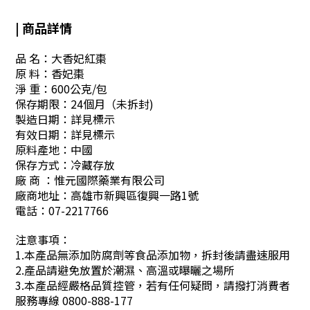
| 商品詳情
品 名：大香妃紅棗
原 料：香妃棗
淨 重：600公克/包
保存期限：24個月（未拆封)
製造日期：詳見標示
有效日期：詳見標示
原料產地：中國
保存方式：冷藏存放
廠 商 ：惟元國際藥業有限公司
廠商地址：高雄市新興區復興一路1號
電話：07-2217766
注意事項：
1.本產品無添加防腐劑等食品添加物，拆封後請盡速服用
2.產品請避免放置於潮濕、高溫或曝曬之場所
3.本產品經嚴格品質控管，若有任何疑問，請撥打消費者
服務專線 0800-888-177