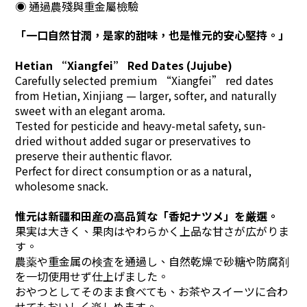
◉ 通過農殘與重金屬檢驗
「一口自然甘潤，是家的甜味，也是惟元的安心堅持。」
Hetian “Xiangfei” Red Dates (Jujube)
Carefully selected premium “Xiangfei” red dates
from Hetian, Xinjiang —
larger, softer, and naturally
sweet with an elegant aroma.
Tested for pesticide and heavy-metal safety,
sun-
dried without added sugar or preservatives to
preserve their authentic flavor.
Perfect for direct consumption or as a natural,
wholesome snack.
惟元は新疆和田産の高品質な「香妃ナツメ」を厳選。
果実は大きく、果肉はやわらかく上品な甘さが広がりま
す。
農薬や重金属の検査を通過し、自然乾燥で砂糖や防腐剤
を一切使用せず仕上げました。
おやつとしてそのまま食べても、お茶やスイーツに合わ
せてもおいしく楽しめます。