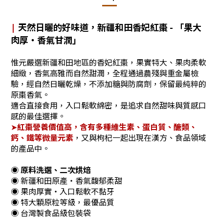
天然日曬的好味道，新疆和田香妃紅棗 - 「果大
|
肉厚・香氣甘潤」
惟元嚴選新疆和田地區的香妃紅棗，果實特大、果肉柔軟
細緻，香氣高雅而自然甜潤，
全程通過農殘與重金屬檢
驗，經自然日曬乾燥，不添加糖與防腐劑，保留最純粹的
原棗香氣。
適合直接食用，入口鬆軟綿密，是追求自然甜味與質感口
感的最佳選擇。
➤
紅棗營養價值高，含有多種維生素、蛋白質、醣類、
鈣、鐵等微量元素
，又與枸杞一起出現在漢方、食品領域
的產品中。
◉
原料洗選、二次烘焙
◉ 新疆和田原產・香氣馥郁柔甜
◉ 果肉厚實・入口鬆軟不黏牙
◉
特大顆原粒等級，最優品質
◉ 台灣製
食品級包裝袋