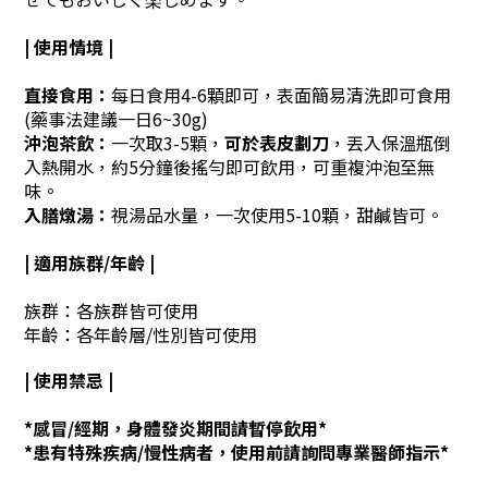
| 使用情境 |
直接食用：
每日食用4-6顆即可，表面簡易清洗即可食用
(藥事法建議一日6~30g)
沖泡茶飲：
一次取3-5顆，
可於表皮劃刀
，丟入保溫瓶倒
入熱開水，約5分鐘後搖勻即可飲用，可重複沖泡至無
味。
入膳
燉湯：
視湯品水量，一次使用5-10顆，甜鹹皆可。
| 適用族群/年齡 |
族群：各族群皆可使用
年齡：各年齡層/性別皆可使用
| 使用禁忌 |
*感冒/經期，身體發炎期間請暫停飲用*
*患有特殊疾病/慢性病者，使用前請詢問專業醫師指示*