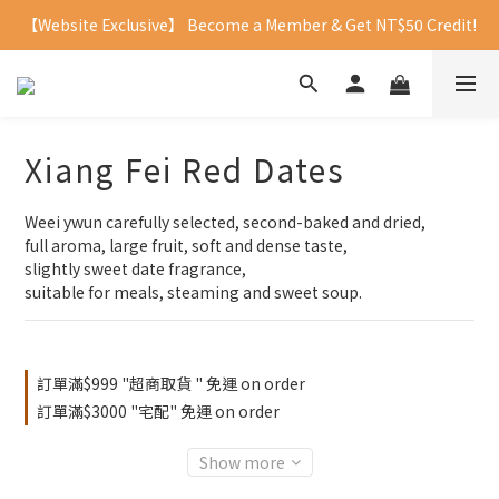
【Website Exclusive】 Become a Member & Get NT$50 Credit!
Xiang Fei Red Dates
Weei ywun carefully selected, second-baked and dried,
full aroma, large fruit, soft and dense taste,
slightly sweet date fragrance, 
suitable for meals, steaming and sweet soup.
訂單滿$999 "超商取貨 " 免運 on order
訂單滿$3000 "宅配" 免運 on order
Show more