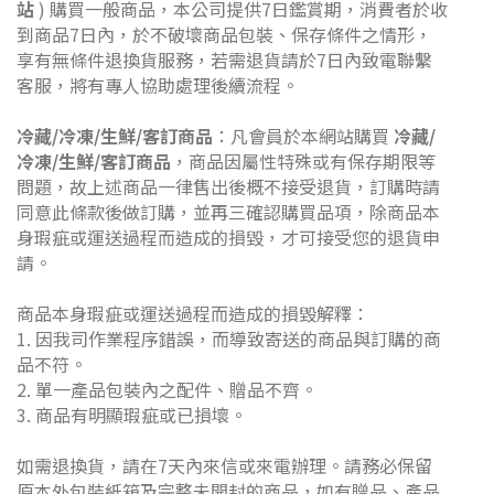
站
) 購買
一般商品，本公司提供7日鑑賞期，消費者於收
到商品7日內，於不破壞商品包裝、保存條件之情形，
享有無條件退換貨服務，若需退貨請於7日內致電聯繫
客服，將有專人協助處理後續流程。
冷藏/冷凍/生鮮/客訂商品
：凡會員於本網站購買
冷藏/
冷凍/生鮮/客訂商品
，商品因屬性特殊或有保存期限等
問題，故上述商品一律售出後概不接受退貨，訂購時請
同意此條款後做訂購，並再三確認購買品項，除商品本
身瑕疵或運送過程而造成的損毀，才可接受您的退貨申
請。
商品本身瑕疵或運送過程而造成的損毀解釋：
1. 因我司作業程序錯誤，而導致寄送的商品與訂購的商
品不符。
2. 單一產品包裝內之配件、贈品不齊。
3. 商品有明顯瑕疵或已損壞。
如需退換貨，請在7天內來信或來電辦理。請務必保留
原本外包裝紙箱及完整未開封的商品，如有贈品、產品