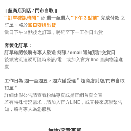
|| 超商店到店 / 門市自取 ||
之
" 訂單確認時間 "
於
週一至週六
"下午 3 點前"
完成付款
訂單，將於
當日安排出貨
當日下午 3 點後之訂單，將延至
下一工作日
出貨
客製化訂單：
訂單確認後將有專人發送 簡訊 / email 通知預計交貨日
後續物流追蹤可隨時來訊/電，或加入官方 line 查詢物流進
度
工作日為 週一至週五，週六僅受理 " 超商店到店/門市自取
訂單 "
詳細休假公告請查看粉絲專頁或是官網首頁文宣
若有特殊情況需求，請加入官方LINE，或直接來店聯繫告
知，將有專人為您服務
無故/惡意棄單