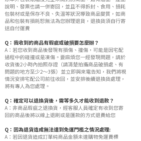
說明、發票也請一併寄回，並且不得拆封、食用、損耗
包裝材或是保存不良、失溫等狀況導致商品變質，如商
品和包裝有損耗恕無法為您辦理退貨，
退換貨須自行寄
送自付運費
Q：我收到的商品有瑕疵或破損要怎麼辦？
A：若您收到商品後發現有損傷、撞傷，可能是因宅配
過程中的碰撞或是凍傷。要麻煩您一經發現問題，請於
收貨後2小時內拍照存證
（請清楚拍攝商品破損處、有
問題的地方至少2～3張）並立即與來電告知，我們將視
情況安排宅配公司前往收回，並安排後續退換貨處理，
將有專人為您處理。
Q：確定可以退換貨後，需等多久才能收到退款？
A：非商品瑕疵之退換貨，經客服人員確定有收到您寄
回的商品後將以線上退刷或是匯款的方式退費給您
Q：因為退貨造成無法達到免運門檻之情況處理:
A：若因退貨造成訂單純商品金額未達購物免運費標