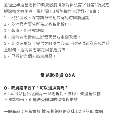
並經企業經營者告知消費者將排除消保法第19條第1項規定
解除權之適用者，屬排除7日解除權之合理例外情事：
1、 易於腐敗、保存期限較短或解約時即將逾期。
2、 依消費者要求所為之客製化給付。
3、 報紙、期刊或雜誌。
4、 經消費者拆封之影音商品或電腦軟體。
5、 非以有形媒介提供之數位內容或一經提供即為完成之線
上服務，經消費者事先同意始提供。
6、 已拆封之個人衛生用品。
常見退換貨 Q&A
Q：我買錯東西了！可以退換貨嗎？
A：
本網站售出之商品一旦
經拆封、食用、失溫及保存
不良等情形
，則無法受理您的退換貨申請
一般商品
：
凡會員於
惟元蔘藥網路商城
(以下簡稱
本網