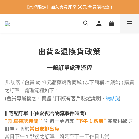
【官網限定】加入會員即享 50元 會員購物金！ 
出貨&退換貨政策
一般訂單處理流程
凡 訪客 / 會員 於
惟元蔘藥網路商城
(以下簡稱
本網站
) 購買
之訂單，處理流程如下：
(會員專屬優惠，實體門市既有客戶驗證說明，
)
請點我
|| 宅配訂單 || (由於配合物流取件時間)
週一至週五
"下午 1 點前"
完成付款
之
" 訂單確認時間 "
於
訂單，將於
當日安排出貨
當日下午 1 點後之訂單，將延至下一工作日出貨