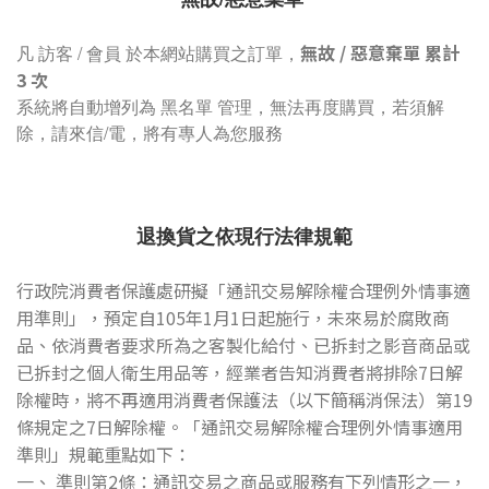
無故 / 惡意棄單 累計
凡 訪客 / 會員 於
本網站
購買之訂單，
3 次
系統將自動增列為 黑名單 管理，無法再度購買，若須解
除，請來信/電，將有專人為您服務
退換貨之依現行法律規範
行政院消費者保護處研擬「通訊交易解除權合理例外情事適
用準則」，預定自105年1月1日起施行，未來易於腐敗商
品、依消費者要求所為之客製化給付、已拆封之影音商品或
已拆封之個人衛生用品等，經業者告知消費者將排除7日解
除權時，將不再適用消費者保護法（以下簡稱消保法）第19
條規定之7日解除權。「通訊交易解除權合理例外情事適用
準則」規範重點如下：
一、 準則第2條：通訊交易之商品或服務有下列情形之一，