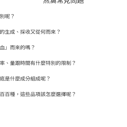
區別呢？
窩的生成、採收又從何而來？
咳血」而來的嗎？
頻率、量跟時間有什麼特別的限制？
到底是什麼成分組成呢？
窩百百種，這些品項該怎麼選擇呢？