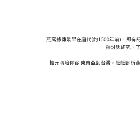
燕窩據傳最早在唐代(約1500年前)，即
探討與研究，
惟元將陪你從
東南亞到台灣
，細細剖析