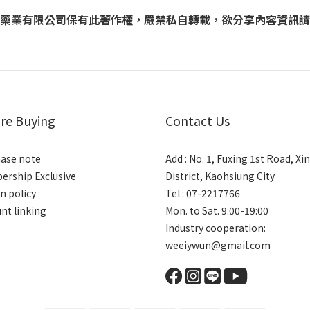
藥業有限公司保有此著作權，嚴禁私自轉載，欲分享內容資訊請
re Buying
Contact Us
ase note
Add : No. 1, Fuxing 1st Road, Xi
rship Exclusive
District, Kaohsiung City
n policy
Tel : 07-2217766
nt linking
Mon. to Sat. 9:00-19:00
Industry cooperation:
weeiywun@gmail.com