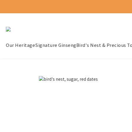
Our Heritage
Signature Ginseng
Bird's Nest & Precious T