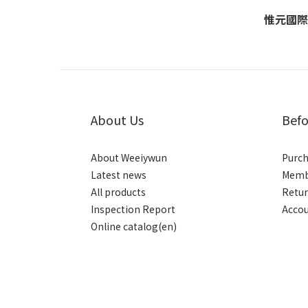
惟元國際
About Us
Befo
About Weeiywun
Purch
Latest news
Membe
All products
Retur
Inspection Report
Accou
Online catalog(en)