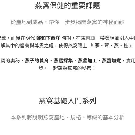
燕窩保健的重要課題
從產地到成品，帶你一步步揭開燕窩的神秘面紗
有記載，而後在明代
鄭和下西洋
時期，在東南亞一帶發現並引入中
了解其中的營養與尊貴之處，使得燕窩躍上
『 蔘、茸、燕、桂 』
燕窩的奧秘，
燕子的養育、燕窩採集
、
燕盞加工、燕窩燉煮
，實
步，一起窺探燕窩的秘密！
燕窩基礎入門系列
本系列將說明燕窩產地、規格、等級的基本分析