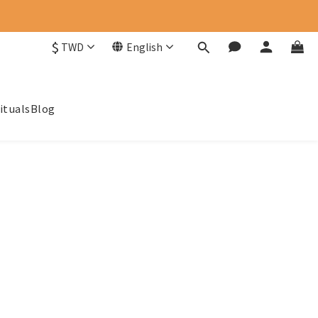
$
TWD
English
ituals
Blog