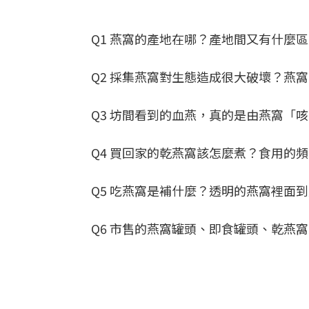
Q1 燕窩的產地在哪？產地間又有什麼
Q2 採集燕窩對生態造成很大破壞？燕
Q3 坊間看到的血燕，真的是由燕窩「
Q4 買回家的乾燕窩該怎麼煮？食用的
Q5 吃燕窩是補什麼？透明的燕窩裡面
Q6 市售的燕窩罐頭、即食罐頭、乾燕