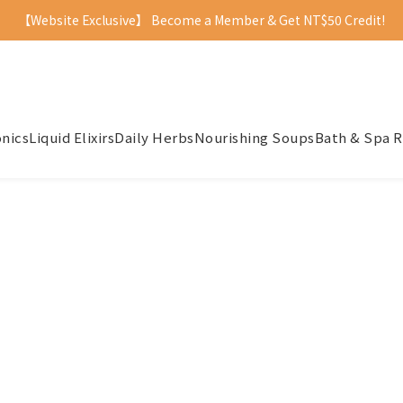
【Website Exclusive】 Become a Member & Get NT$50 Credit!
onics
Liquid Elixirs
Daily Herbs
Nourishing Soups
Bath & Spa R