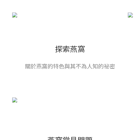
探索燕窩
關於燕窩的特色與其不為人知的祕密
燕窩常見問題