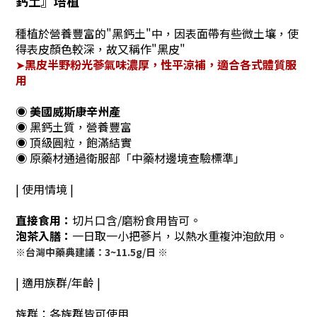
鈣土』培植
種植於營養豐富的"黑鈣土"中，因表面帶有些微土壤，使
得表皮顏色較深，故又稱作"黑皮"
➤
黑皮半野粉光蔘氣味濃厚，性平涼補，適合各式體質服
用
◉
美國威斯康辛州產
◉ 黑鈣土質，營養豐富
◉ 頂級圓粒，飽滿結實
◉ 原藥材通過衛服部「中藥材邊境查驗標準」
| 使用情境 |
直接食用：
切片口含/磨粉食用皆可。
泡茶入膳：
一日取一小把蔘片，以熱水重複沖泡飲用。
※台灣中藥典建議：3~11.5g/日 ※
| 適用族群/年齡 |
族群：各族群皆可使用