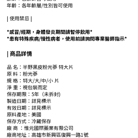
年齡：各年齡層/性別皆可使用
| 使用禁忌 |
*感冒/經期，身體發炎期間請暫停飲用*
*患有特殊疾病/慢性病者，使用前請詢問專業醫師指示*
| 商品詳情
品 名：半野黑皮粉光蔘 特大片
原 料：粉光蔘
規 格：
特大/大/中/小 片
淨 重：視包裝而定
保存期限：5年（未拆封)
製造日期：詳見標示
有效日期：詳見標示
原料產地：美國
保存方式：冷藏保存
廠 商 ：惟元國際藥業有限公司
廠商地址：高雄市新興區復興一路1號