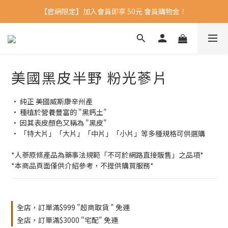
【官網限定】加入會員即享 50元 會員購物金！ 
美國黑皮半野 粉光蔘片
• 純正 美國威斯康辛州產
• 種植於營養豐富的 "黑鈣土" 
• 因其表皮顏色又稱為 "黑皮"
• 「特大片」「大片」「中片」「小片」等多種規格可供選購
*人蔘原條產品為藥事法規範「不可於網路直接販售」之品項*
*本商品頁面僅供介紹參考，不提供購買服務*
全店，訂單滿$999 "超商取貨 " 免運
全店，訂單滿$3000 "宅配" 免運