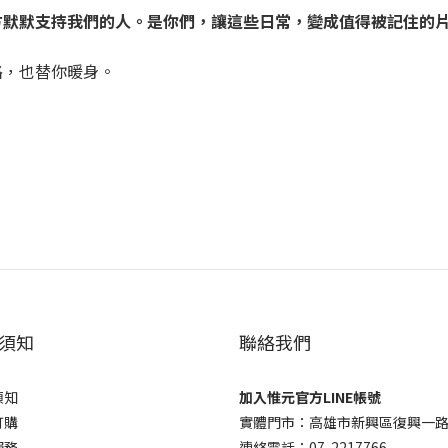
方默默支持我們的人。是你們，讓這些日常，變成值得被記住的
路，也替你暖身。
須知
聯絡我們
須知
加入惟元官方LINE帳號
訂購
實體門市：高雄市新興區復興一路
服務
連絡電話：07-2217766