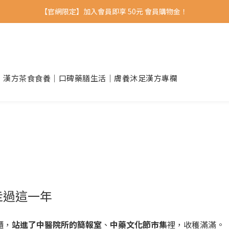
【官網限定】加入會員即享 50元 會員購物金！ 
｜漢方茶食
食養｜口碑藥膳
生活｜膚養沐足
漢方專欄
走過這一年
櫃，
站進了中醫院所的簡報室
、
中藥文化節市集
裡，收穫滿滿。