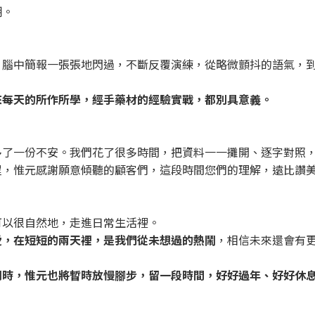
潮。
，腦中簡報一張張地閃過，不斷反覆演練，從略微顫抖的語氣，
來每天的所作所學，經手藥材的經驗實戰，都別具意義。
多了一份不安。我們花了很多時間，把資料一一攤開、逐字對照
程，惟元感謝願意傾聽的顧客們，這段時間您們的理解，遠比讚
可以很自然地，走進日常生活裡。
愛，在短短的兩天裡，是我們從未想過的熱鬧
，相信未來還會有
同時，惟元也將暫時放慢腳步，留一段時間，好好過年、好好休