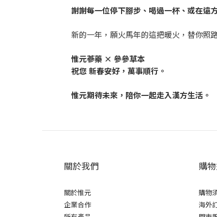
謝謝每一位停下腳步、喝過一杯、或在遠
新的一年，願火馬年的這把暖火，替你照
惟元蔘藥 × 參參草本
祝您 新春安好，萬事順行。
惟元期待未來，陪你一起走入漢方生活。
關於我們
購物
關於惟元
購物
企業合作
海外
所有產品
門市