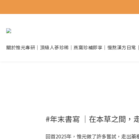
關於惟元
專研｜頂級人蔘
珍稀｜燕窩珍補
即享｜慢熬漢方
日常
#年末書寫 ｜在本草之間，
回首2025年，惟元做了許多嘗試，走出藥